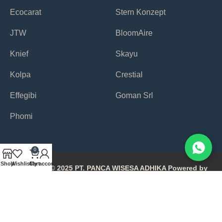
Ecocarat
Stern Konzept
JTW
BloomAire
Knief
Skayu
Kolpa
Crestial
Effegibi
Goman Srl
Phomi
0
Shop
Wishlist
Cart
My account
Copyright © 2025 PT. PANCA WISESA ADHIKA Powered by
Avonetiq