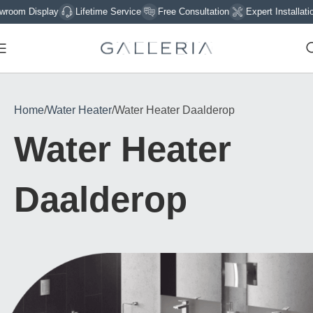
splay
Lifetime Service
Free Consultation
Expert Installation
Sig
Home
Water Heater
Water Heater Daalderop
Water Heater
Daalderop