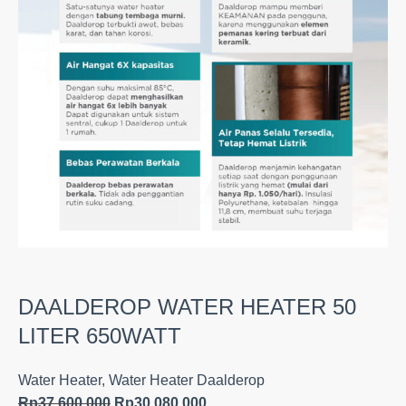
DAALDEROP WATER HEATER 50
LITER 650WATT
Water Heater
,
Water Heater Daalderop
Rp
37.600.000
Rp
30.080.000