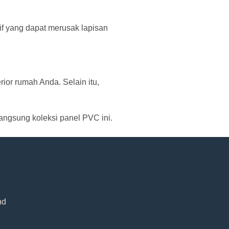
if yang dapat merusak lapisan
ior rumah Anda. Selain itu,
angsung koleksi panel PVC ini.
nd