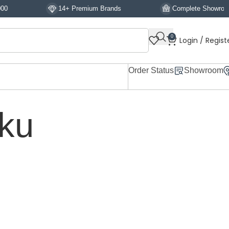
14+ Premium Brands
Complete Showroom Display
0
Login / Regist
Order Status
Showroom
lku