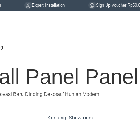
Expert Installation
Sign Up Voucher Rp50.000
og
ll Panel Pane
novasi Baru Dinding Dekoratif Hunian Modern
Kunjungi Showroom