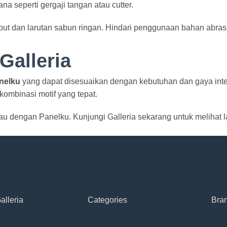
 seperti gergaji tangan atau cutter.
but dan larutan sabun ringan. Hindari penggunaan bahan abras
Galleria
anelku
yang dapat disesuaikan dengan kebutuhan dan gaya inter
ombinasi motif yang tepat.
au dengan Panelku. Kunjungi Galleria sekarang untuk melihat l
alleria
Categories
Bra