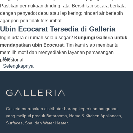
Pastikan permukaan dinding rata. Bersihkan secara berkala
dengan penyedot debu atau lap kering; hindari air berlebih
agar pori-pori tidak tersumbat.
Ubin Ecocarat Tersedia di Galleria
Ingin udara di rumah selalu segar?
Kunjungi Galleria untuk
mendapatkan ubin Ecocarat
. Tim kami siap membantu
memilih motif dan menyediakan layanan pemasangan
Baca
profesional.
Selengkapnya
Galleria merupakan distributor barang keperluan bangunan
yang meliputi produk Bathrooms, Home & Kitchen Appliances,
Surfaces, Spa, dan Water Heater.