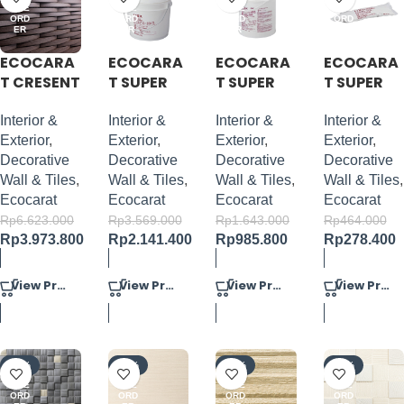
PRE
PRE
PRE
PRE
ORD
ORD
ORD
ORD
ER
ER
ER
ER
ECOCARA
ECOCARA
ECOCARA
ECOCARA
T CRESENT
T SUPER
T SUPER
T SUPER
BORDER
ECO NUR G
ECO NUR G
ECO NUR G
20KG
5 KG
Interior &
Interior &
Interior &
Interior &
Exterior
,
Exterior
,
Exterior
,
Exterior
,
Decorative
Decorative
Decorative
Decorative
Wall & Tiles
,
Wall & Tiles
,
Wall & Tiles
,
Wall & Tiles
,
Ecocarat
Ecocarat
Ecocarat
Ecocarat
Rp
6.623.000
Rp
3.569.000
Rp
1.643.000
Rp
464.000
Rp
3.973.800
Rp
2.141.400
Rp
985.800
Rp
278.400
View Product
View Product
View Product
View Product
-40%
-40%
-40%
-40%
PRE
PRE
PRE
PRE
ORD
ORD
ORD
ORD