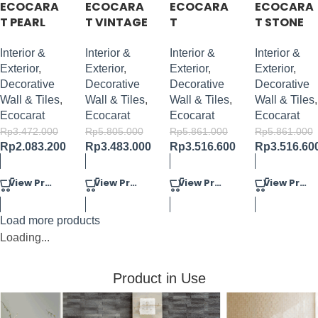
ECOCARA
ECOCARA
ECOCARA
ECOCARA
T PEARL
T VINTAGE
T
T STONE
MASK II
OAK
FABRICO-
GRACE
WHITE
Interior &
Interior &
Interior &
Interior &
Exterior
,
Exterior
,
Exterior
,
Exterior
,
Decorative
Decorative
Decorative
Decorative
Wall & Tiles
,
Wall & Tiles
,
Wall & Tiles
,
Wall & Tiles
,
Ecocarat
Ecocarat
Ecocarat
Ecocarat
Rp
3.472.000
Rp
5.805.000
Rp
5.861.000
Rp
5.861.000
Rp
2.083.200
Rp
3.483.000
Rp
3.516.600
Rp
3.516.60
View Product
View Product
View Product
View Product
Load more products
Loading...
Product in Use