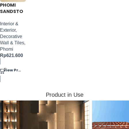
PHOMI
SANDSTO
NE
1200X600
Interior &
Exterior
,
Decorative
Wall & Tiles
,
Phomi
Rp
621.600
View Product
Product in Use