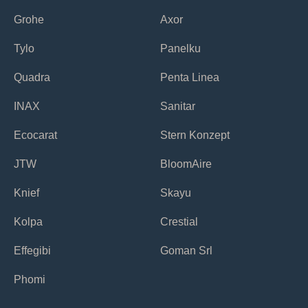
Grohe
Axor
Tylo
Panelku
Quadra
Penta Linea
INAX
Sanitar
Ecocarat
Stern Konzept
JTW
BloomAire
Knief
Skayu
Kolpa
Crestial
Effegibi
Goman Srl
Phomi