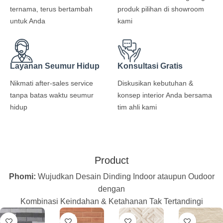
ternama, terus bertambah
produk pilihan di showroom
untuk Anda
kami
Layanan Seumur Hidup
Konsultasi Gratis
Nikmati after-sales service
Diskusikan kebutuhan &
tanpa batas waktu seumur
konsep interior Anda bersama
hidup
tim ahli kami
Product
Phomi:
Wujudkan Desain Dinding Indoor ataupun Oudoor
dengan
Kombinasi Keindahan & Ketahanan Tak Tertandingi
PRE
PRE
PRE
PRE
ORD
ORD
ORD
ORD