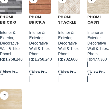
ER
ER
ER
ER
PHOMI
PHOMI
PHOMI
PHOMI
BRICK G
BRICK A
STACKLE
OASIS
SERIES
SERIES
SQUARE
STONE
230X58
240X60
600X600
1200X600
Interior &
Interior &
Interior &
Interior &
Exterior
,
Exterior
,
Exterior
,
Exterior
,
Decorative
Decorative
Decorative
Decorative
Wall & Tiles
,
Wall & Tiles
,
Wall & Tiles
,
Wall & Tiles
,
Phomi
Phomi
Phomi
Phomi
Rp
1.758.240
Rp
1.758.240
Rp
732.600
Rp
477.300
View Product
View Product
View Product
View Product
PRE
ORD
ER