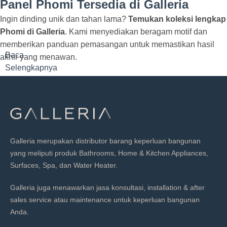
Panel Phomi Tersedia di Galleria
Ingin dinding unik dan tahan lama?
Temukan koleksi lengkap
Phomi di Galleria
. Kami menyediakan beragam motif dan
memberikan panduan pemasangan untuk memastikan hasil
Baca
akhir yang menawan.
Selengkapnya
Galleria merupakan distributor barang keperluan bangunan
yang meliputi produk Bathrooms, Home & Kitchen Appliances,
Surfaces, Spa, dan Water Heater.
Galleria juga menawarkan jasa konsultasi, installation & after
sales service atau maintenance untuk keperluan bangunan
Anda.