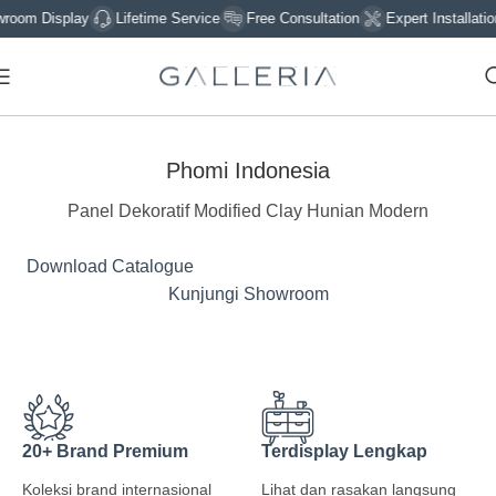
m Display
Lifetime Service
Free Consultation
Expert Installation
Phomi Indonesia
Panel Dekoratif Modified Clay Hunian Modern
Download Catalogue
Kunjungi Showroom
20+ Brand Premium
Terdisplay Lengkap
Koleksi brand internasional
Lihat dan rasakan langsung