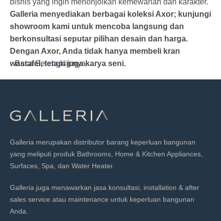
bisnis yang ingin menonjolkan kemewahan dan karakter.
Galleria menyediakan berbagai koleksi Axor; kunjungi
showroom kami untuk mencoba langsung dan
berkonsultasi seputar pilihan desain dan harga.
Dengan Axor, Anda tidak hanya membeli kran
wastafel, tetapi juga karya seni.
Baca Selengkapnya
Galleria merupakan distributor barang keperluan bangunan
yang meliputi produk Bathrooms, Home & Kitchen Appliances,
Surfaces, Spa, dan Water Heater.
Galleria juga menawarkan jasa konsultasi, installation & after
sales service atau maintenance untuk keperluan bangunan
Anda.