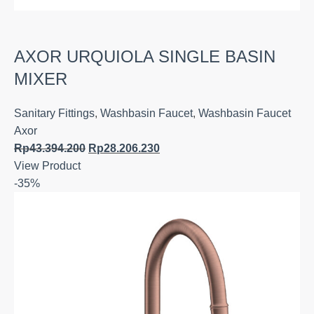
AXOR URQUIOLA SINGLE BASIN
MIXER
Sanitary Fittings
,
Washbasin Faucet
,
Washbasin Faucet
Axor
Rp
43.394.200
Rp
28.206.230
View Product
-35%