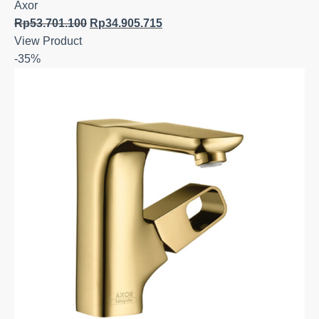
Axor
Rp
53.701.100
Rp
34.905.715
View Product
-35%