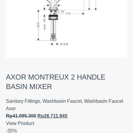
AXOR MONTREUX 2 HANDLE
BASIN MIXER
Sanitary Fittings
,
Washbasin Faucet
,
Washbasin Faucet
Axor
Rp
41.095.300
Rp
26.711.945
View Product
-35%