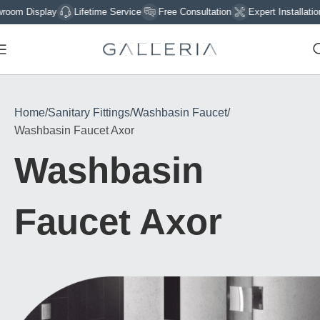
isplay
Lifetime Service
Free Consultation
Expert Installation
Si
Home
Sanitary Fittings
Washbasin Faucet
Washbasin Faucet Axor
Washbasin
Faucet Axor