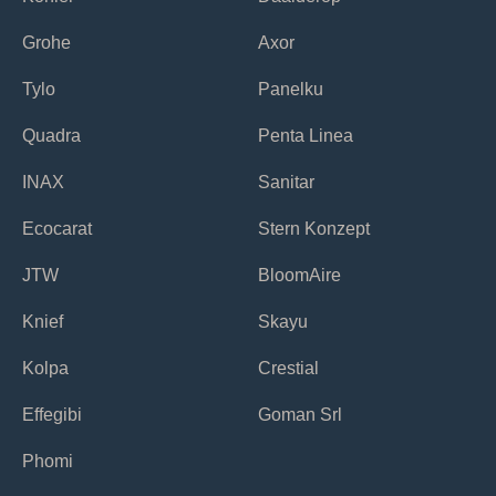
Grohe
Axor
Tylo
Panelku
Quadra
Penta Linea
INAX
Sanitar
Ecocarat
Stern Konzept
JTW
BloomAire
Knief
Skayu
Kolpa
Crestial
Effegibi
Goman Srl
Phomi