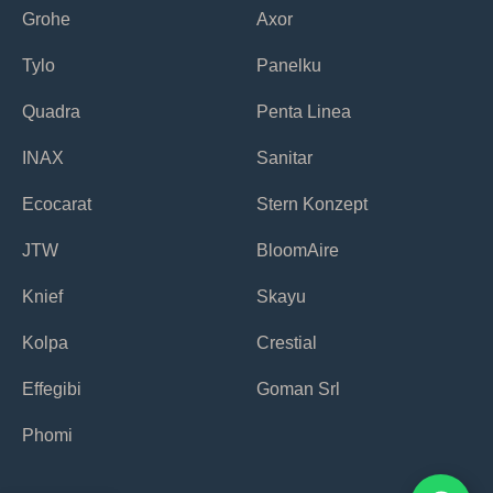
Grohe
Axor
Tylo
Panelku
Quadra
Penta Linea
INAX
Sanitar
Ecocarat
Stern Konzept
JTW
BloomAire
Knief
Skayu
Kolpa
Crestial
Effegibi
Goman Srl
Phomi