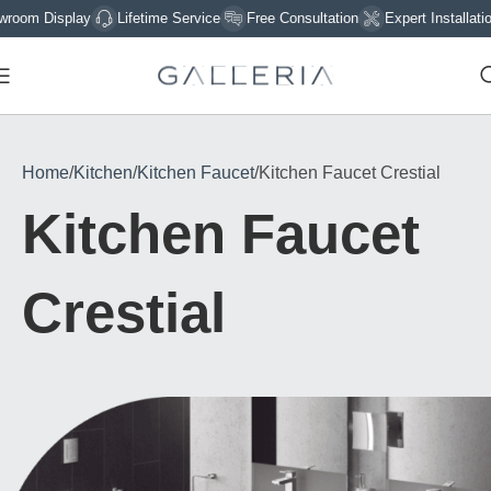
m Display
Lifetime Service
Free Consultation
Expert Installation
Home
Kitchen
Kitchen Faucet
Kitchen Faucet Crestial
Kitchen Faucet
Crestial