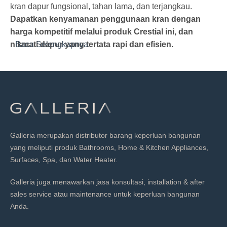
kran dapur fungsional, tahan lama, dan terjangkau.
Dapatkan kenyamanan penggunaan kran dengan
harga kompetitif melalui produk Crestial ini, dan
nikmati dapur yang tertata rapi dan efisien.
Baca Selengkapnya
Galleria merupakan distributor barang keperluan bangunan
yang meliputi produk Bathrooms, Home & Kitchen Appliances,
Surfaces, Spa, dan Water Heater.
Galleria juga menawarkan jasa konsultasi, installation & after
sales service atau maintenance untuk keperluan bangunan
Anda.