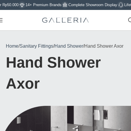
50.000
14+ Premium Brands
Complete Showroom Display
Lifetime 
Home
Sanitary Fittings
Hand Shower
Hand Shower Axor
Hand Shower
Axor