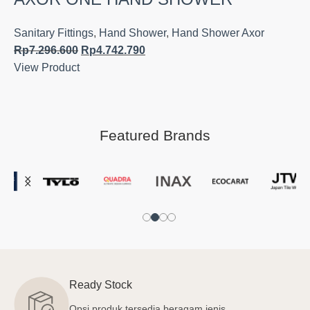
Sanitary Fittings
,
Hand Shower
,
Hand Shower Axor
Rp
7.296.600
Rp
4.742.790
View Product
Featured Brands
Ready Stock
Opsi produk tersedia beragam jenis