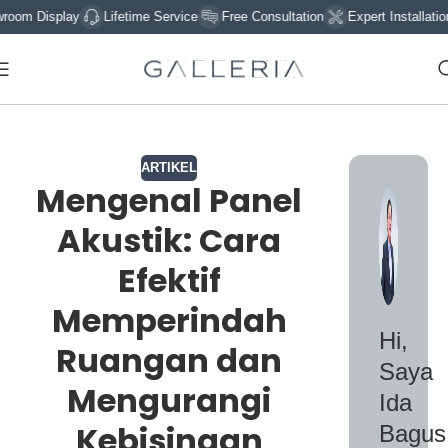
play
Lifetime Service
Free Consultation
Expert Installation
Sign
ARTIKEL
Mengenal Panel
Akustik: Cara
Efektif
Memperindah
Hi,
Ruangan dan
Saya
Mengurangi
Ida
Kebisingan
Bagus