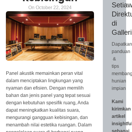
Setiaw
On October 22, 2024
Direkt
di
Galler
Dapatkan
panduan
&
tips
Panel akustik memainkan peran vital
membang
dalam menciptakan lingkungan yang
hunian
nyaman dan efisien. Dengan memilih
impian
bahan dan jenis panel yang tepat sesuai
Kami
dengan kebutuhan spesifik ruang, Anda
kirimkan
dapat meningkatkan kualitas suara,
artikel
mengurangi gangguan kebisingan, dan
insightfu
menambah nilai estetika ruangan. Dalam
sebagai