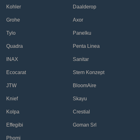
Kohler
Daalderop
Grohe
Axor
Tylo
Panelku
Quadra
Penta Linea
INAX
Sanitar
Ecocarat
Stern Konzept
JTW
BloomAire
Knief
Skayu
Kolpa
Crestial
Effegibi
Goman Srl
Phomi