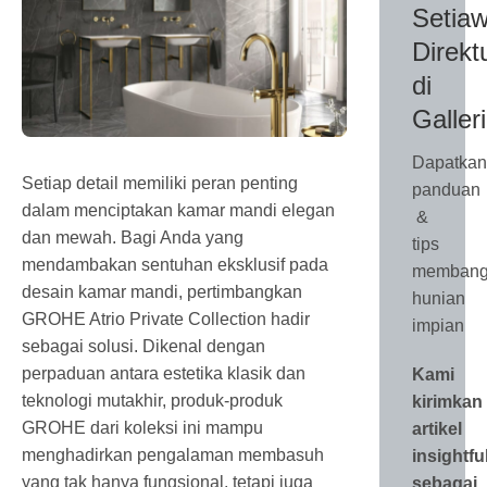
Setiaw
Direkt
di
Galler
Dapatkan
Setiap detail memiliki peran penting
panduan
dalam menciptakan kamar mandi elegan
&
dan mewah. Bagi Anda yang
tips
mendambakan sentuhan eksklusif pada
membang
desain kamar mandi, pertimbangkan
hunian
GROHE Atrio Private Collection hadir
impian
sebagai solusi. Dikenal dengan
perpaduan antara estetika klasik dan
Kami
teknologi mutakhir, produk-produk
kirimkan
GROHE dari koleksi ini mampu
artikel
menghadirkan pengalaman membasuh
insightfu
yang tak hanya fungsional, tetapi juga
sebagai