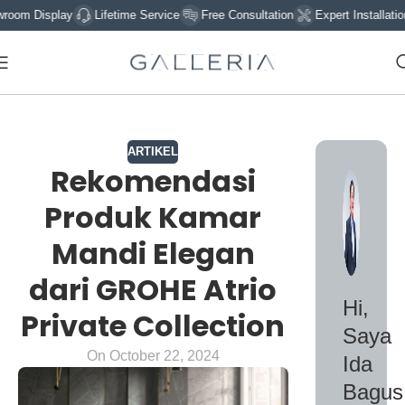
isplay
Lifetime Service
Free Consultation
Expert Installation
S
ARTIKEL
Rekomendasi
Produk Kamar
Mandi Elegan
dari GROHE Atrio
Hi,
Private Collection
Saya
On October 22, 2024
Ida
Bagus