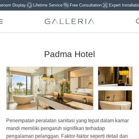
oom Display
Lifetime Service
Free Consultation
Expert Installation
Padma Hotel
Penempatan peralatan sanitasi yang tepat dalam kamar
mandi memiliki pengaruh signifikan terhadap
pengalaman pelanggan. Faktor-faktor seperti detail dan