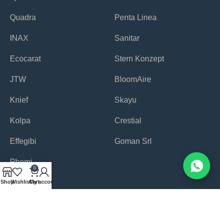
Quadra
Penta Linea
INAX
Sanitar
Ecocarat
Stern Konzept
JTW
BloomAire
Knief
Skayu
Kolpa
Crestial
Effegibi
Goman Srl
Phomi
0
Shop
Wishlist
Cart
My account
Copyright © 2025 PT. PANCA WISESA ADHIKA Powered by