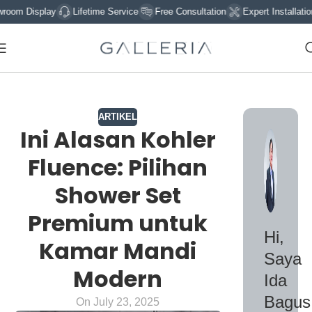
isplay
Lifetime Service
Free Consultation
Expert Installation
Si
ARTIKEL
Ini Alasan Kohler
Fluence: Pilihan
Shower Set
Premium untuk
Hi,
Kamar Mandi
Saya
Modern
Ida
Bagus
On July 23, 2025