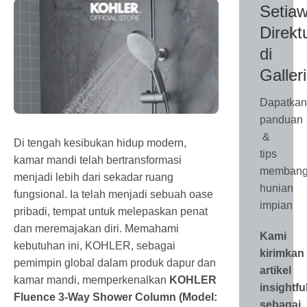
Setiaw
Direkt
di
Galler
Dapatkan
panduan
&
Di tengah kesibukan hidup modern,
tips
kamar mandi telah bertransformasi
membang
menjadi lebih dari sekadar ruang
hunian
fungsional. Ia telah menjadi sebuah oase
impian
pribadi, tempat untuk melepaskan penat
dan meremajakan diri. Memahami
Kami
kebutuhan ini, KOHLER, sebagai
kirimkan
pemimpin global dalam produk dapur dan
artikel
kamar mandi, memperkenalkan
KOHLER
insightfu
Fluence 3-Way Shower Column (Model:
sebagai