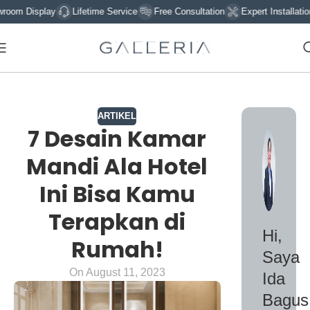
lay
Lifetime Service
Free Consultation
Expert Installation
Sign 
ARTIKEL
7 Desain Kamar
Mandi Ala Hotel
Ini Bisa Kamu
Terapkan di
Hi,
Rumah!
Saya
On August 11, 2023
Ida
Bagus