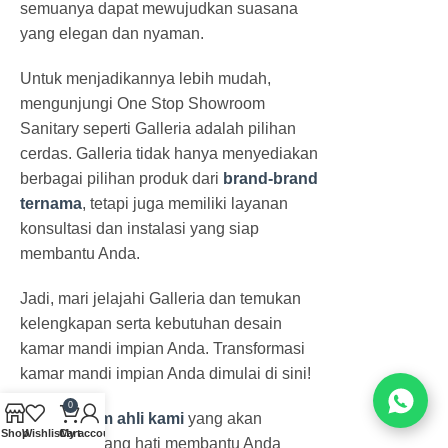
semuanya dapat mewujudkan suasana
yang elegan dan nyaman.
Untuk menjadikannya lebih mudah,
mengunjungi One Stop Showroom
Sanitary seperti Galleria adalah pilihan
cerdas. Galleria tidak hanya menyediakan
berbagai pilihan produk dari
brand-brand
ternama
, tetapi juga memiliki layanan
konsultasi dan instalasi yang siap
membantu Anda.
Jadi, mari jelajahi Galleria dan temukan
kelengkapan serta kebutuhan desain
kamar mandi impian Anda. Transformasi
kamar mandi impian Anda dimulai di sini!
0
Hubungi tim ahli kami
yang akan
Shop
Wishlist
Cart
My account
dengan senang hati membantu Anda