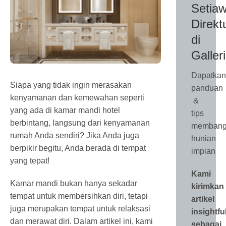
Setiaw
Direkt
di
Galler
Dapatkan
Siapa yang tidak ingin merasakan
panduan
kenyamanan dan kemewahan seperti
&
yang ada di kamar mandi hotel
tips
berbintang, langsung dari kenyamanan
membang
rumah Anda sendiri? Jika Anda juga
hunian
berpikir begitu, Anda berada di tempat
impian
yang tepat!
Kami
Kamar mandi bukan hanya sekadar
kirimkan
tempat untuk membersihkan diri, tetapi
artikel
juga merupakan tempat untuk relaksasi
insightfu
dan merawat diri. Dalam artikel ini, kami
sebagai