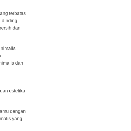
ang terbatas
 dinding
bersih dan
inimalis
n
nimalis dan
dan estetika
 tamu dengan
malis yang