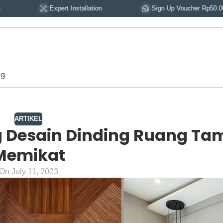
rt Installation
Sign Up Voucher Rp50.000
14
og
ARTIKEL
 Desain Dinding Ruang Ta
Memikat
On July 11, 2023