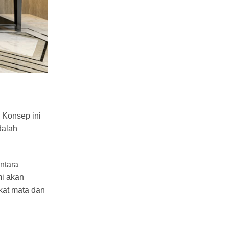
. Konsep ini
dalah
ntara
mi akan
kat mata dan