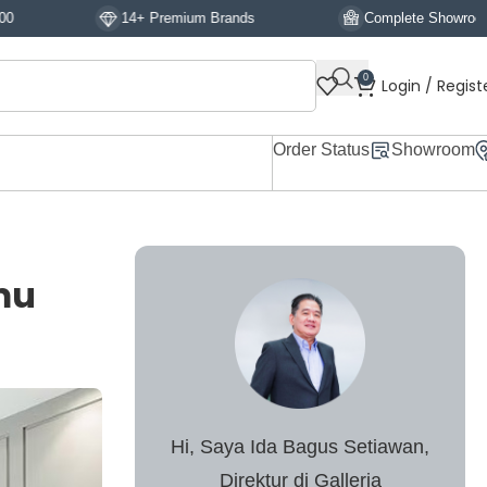
+ Premium Brands
Complete Showroom Display
0
Login / Regist
Order Status
Showroom
mu
Hi, Saya Ida Bagus Setiawan,
Direktur di Galleria