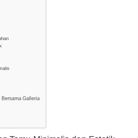
dahan
k
matis
 Bersama Galleria