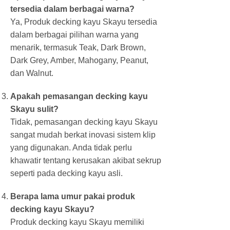
tersedia dalam berbagai warna?
Ya, Produk decking kayu Skayu tersedia
dalam berbagai pilihan warna yang
menarik, termasuk Teak, Dark Brown,
Dark Grey, Amber, Mahogany, Peanut,
dan Walnut.
Apakah pemasangan decking kayu
Skayu sulit?
Tidak, pemasangan decking kayu Skayu
sangat mudah berkat inovasi sistem klip
yang digunakan. Anda tidak perlu
khawatir tentang kerusakan akibat sekrup
seperti pada decking kayu asli.
Berapa lama umur pakai produk
decking kayu Skayu?
Produk decking kayu Skayu memiliki