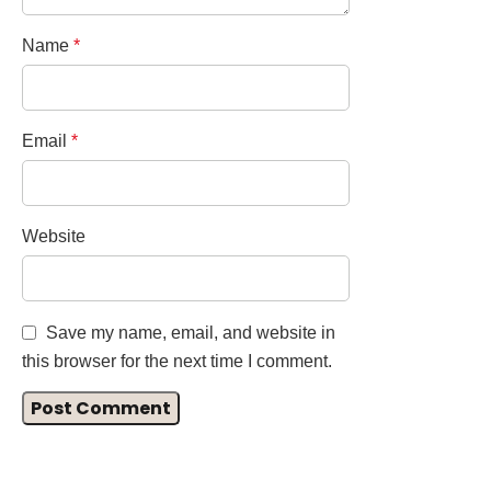
Name
*
Email
*
Website
Save my name, email, and website in
this browser for the next time I comment.