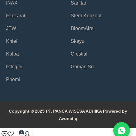
INAX
Sanitar
Ecocarat
Stern Konzept
JTW
BloomAire
Knief
Skayu
Kolpa
Crestial
Effegibi
Goman Srl
Phomi
Copyright © 2025 PT. PANCA WISESA ADHIKA Powered by
Avonetiq
0