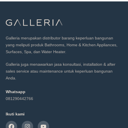
Galleria merupakan distributor barang keperluan bangunan
yang meliputi produk Bathrooms, Home & Kitchen Appliances,
Surfaces, Spa, dan Water Heater.
Galleria juga menawarkan jasa konsultasi, installation & after
sales service atau maintenance untuk keperluan bangunan
Anda.
Whatsapp
081290442766
Ikuti kami