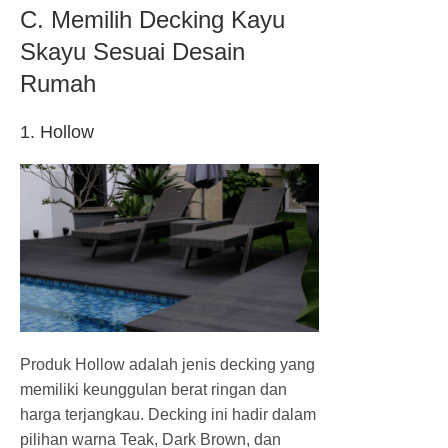
C. Memilih Decking Kayu
Skayu Sesuai Desain
Rumah
1. Hollow
Produk Hollow adalah jenis decking yang
memiliki keunggulan berat ringan dan
harga terjangkau. Decking ini hadir dalam
pilihan warna Teak, Dark Brown, dan