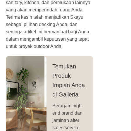
sanitary, kitchen, dan permukaan lainnya
yang akan memperindah ruang Anda.
Terima kasih telah menjadikan Skayu
sebagai pilihan decking Anda, dan
semoga artikel ini bermanfaat bagi Anda
dalam mengambil keputusan yang tepat
untuk proyek outdoor Anda.
Temukan
Produk
Impian Anda
di Galleria
Beragam high-
end brand dan
jaminan after
sales service