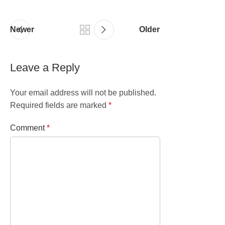
Newer
Older
Leave a Reply
Your email address will not be published.
Required fields are marked
*
Comment
*