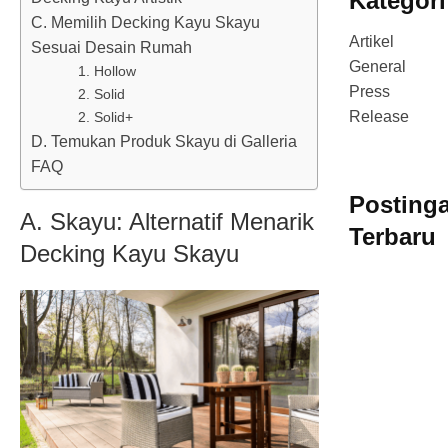
Kategori
C. Memilih Decking Kayu Skayu
Artikel
Sesuai Desain Rumah
General
1. Hollow
Press
2. Solid
Release
2. Solid+
D. Temukan Produk Skayu di Galleria
FAQ
Posting
A. Skayu: Alternatif Menarik
Terbaru
Decking Kayu Skayu