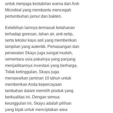
untuk menjaga kestabilan warna dan Anti-
Microbial yang membantu mencegah
pertumbuhan jamur dan bakteri.
Kelebihan lainnya termasuk ketahanan
terhadap goresan, tahan air, anti-selip,
serta tekstur kayu asli yang memberikan
tampilan yang autentik. Pemasangan dan
perawatan Skayu juga sangat mudah,
sementara usia pakainya yang panjang
menjadikannya investasi yang berharga.
Tidak ketinggalan, Skayu juga
menawarkan jaminan 10 tahun untuk
memberikan Anda kepercayaan
tambahan dalam memilih produk yang
berkualitas ini. Dengan semua
keunggulan ini, Skayu adalah pilihan
yang bijak untuk menciptakan area