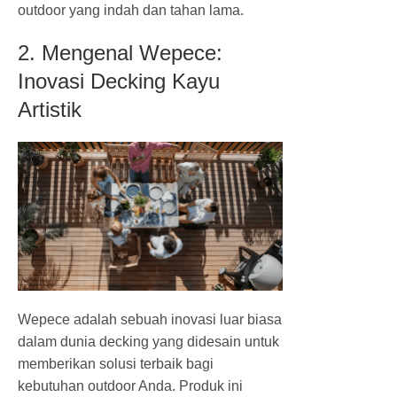
outdoor yang indah dan tahan lama.
2. Mengenal Wepece:
Inovasi Decking Kayu
Artistik
Wepece adalah sebuah inovasi luar biasa
dalam dunia decking yang didesain untuk
memberikan solusi terbaik bagi
kebutuhan outdoor Anda. Produk ini