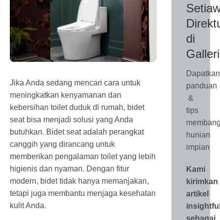
Setiaw
Direkt
di
Galler
Dapatkan
Jika Anda sedang mencari cara untuk
panduan
meningkatkan kenyamanan dan
&
kebersihan toilet duduk di rumah, bidet
tips
seat bisa menjadi solusi yang Anda
membang
butuhkan. Bidet seat adalah perangkat
hunian
canggih yang dirancang untuk
impian
memberikan pengalaman toilet yang lebih
higienis dan nyaman. Dengan fitur
Kami
modern, bidet tidak hanya memanjakan,
kirimkan
tetapi juga membantu menjaga kesehatan
artikel
kulit Anda.
insightfu
sebagai