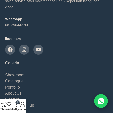
sales service atau maintenance untuk keperluan bangunan
Anda.
Whatsapp
081290442766
Ikuti kami
Galleria
Showroom
Catalogue
Portfolio
About Us
Contact
0
Knowledge Hub
Shop
Wishlist
Cart
My account
Blog