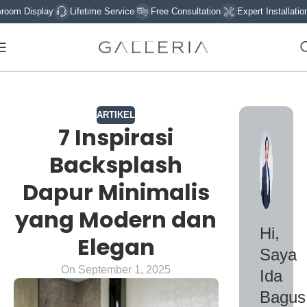
ay
Lifetime Service
Free Consultation
Expert Installation
Sign U
ARTIKEL
7 Inspirasi
Backsplash
Dapur Minimalis
yang Modern dan
Hi,
Elegan
Saya
On September 1, 2025
Ida
Bagus