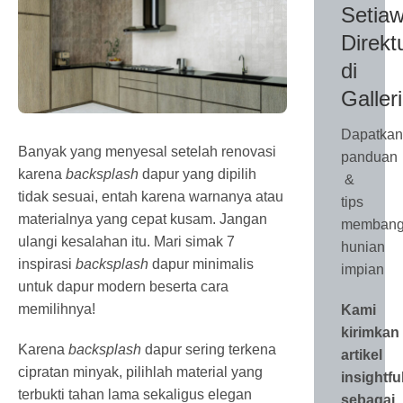
Setiaw
Direkt
di
Galler
Dapatkan
Banyak yang menyesal setelah renovasi
panduan
karena
backsplash
dapur yang dipilih
&
tidak sesuai, entah karena warnanya atau
tips
materialnya yang cepat kusam. Jangan
membang
ulangi kesalahan itu. Mari simak 7
hunian
inspirasi
backsplash
dapur minimalis
impian
untuk dapur modern beserta cara
memilihnya!
Kami
kirimkan
Karena
backsplash
dapur sering terkena
artikel
cipratan minyak, pilihlah material yang
insightfu
terbukti tahan lama sekaligus elegan
sebagai