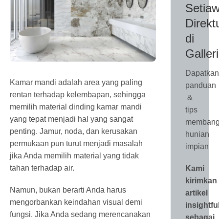
Setiaw
Direkt
di
Galler
Dapatkan
Kamar mandi adalah area yang paling
panduan
rentan terhadap kelembapan, sehingga
&
memilih material dinding kamar mandi
tips
yang tepat menjadi hal yang sangat
membang
penting. Jamur, noda, dan kerusakan
hunian
permukaan pun turut menjadi masalah
impian
jika Anda memilih material yang tidak
tahan terhadap air.
Kami
kirimkan
Namun, bukan berarti Anda harus
artikel
mengorbankan keindahan visual demi
insightfu
fungsi. Jika Anda sedang merencanakan
sebagai