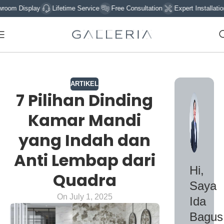
lay
Lifetime Service
Free Consultation
Expert Installation
Sign 
ARTIKEL
7 Pilihan Dinding
Kamar Mandi
yang Indah dan
Anti Lembap dari
Hi,
Quadra
Saya
On July 1, 2025
Ida
Bagus