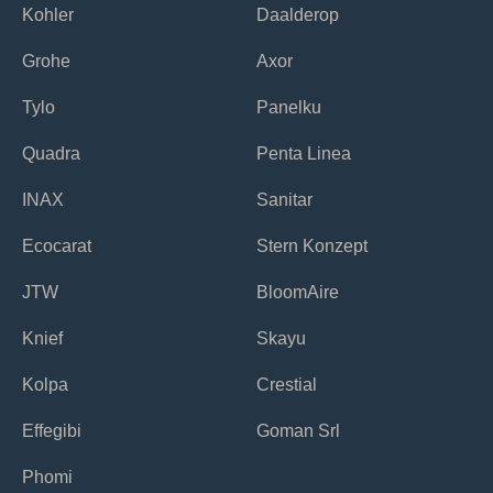
Kohler
Daalderop
Grohe
Axor
Tylo
Panelku
Quadra
Penta Linea
INAX
Sanitar
Ecocarat
Stern Konzept
JTW
BloomAire
Knief
Skayu
Kolpa
Crestial
Effegibi
Goman Srl
Phomi