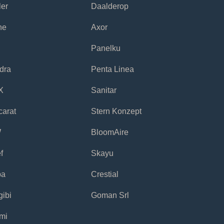
ler
Daalderop
he
Axor
Panelku
dra
Penta Linea
X
Sanitar
carat
Stern Konzept
W
BloomAire
f
Skayu
pa
Crestial
gibi
Goman Srl
mi