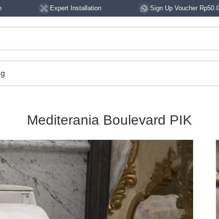
Expert Installation
Sign Up Voucher Rp50.000
og
Mediterania Boulevard PIK