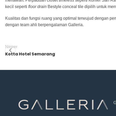
menawan. Perpaduan closet
timeless
seperti Kohler San Ra
kecil seperti
floor drain
Bestyle conceal tile dipilih untuk me
Kualitas dan fungsi ruang yang optimal terwujud dengan pem
dengan team ahli berpengalaman Galleria.
Newer
Kotta Hotel Semarang
G