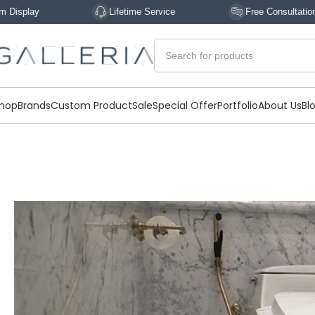
y
Lifetime Service
Free Consultation
hop
Brands
Custom Product
Sale
Special Offer
Portfolio
About Us
Bl