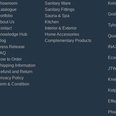
howroom
Sanitary Ware
Koh
atalogue
Sanitary Fittings
Gro
ortfolio
Sauna & Spa
bout Us
Kitchen
Tylo
ontact
Interior & Exterior
nowledge Hub
Home Accessories
Qua
log
Complementary Products
ress Release
INA
FAQ
Eco
ow to Order
hipping Information
JT
efund and Return
rivacy Policy
Knie
erm & Condition
Kol
Effe
Pho