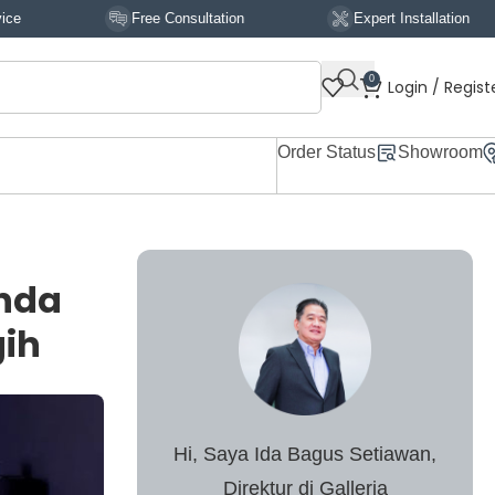
Free Consultation
Expert Installation
Sig
0
Login / Regist
Order Status
Showroom
nda
ih
Hi, Saya Ida Bagus Setiawan,
Direktur di Galleria