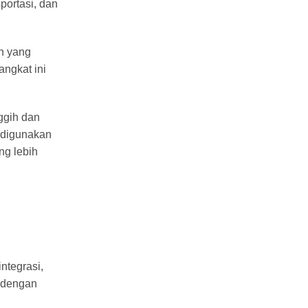
portasi, dan
ah yang
angkat ini
ggih dan
 digunakan
ng lebih
ntegrasi,
n dengan