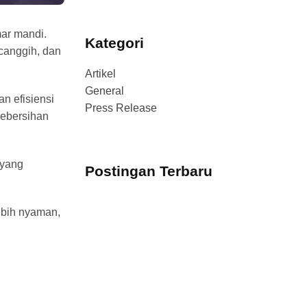
mar mandi.
Kategori
canggih, dan
Artikel
General
n efisiensi
Press Release
kebersihan
 yang
Postingan Terbaru
ebih nyaman,