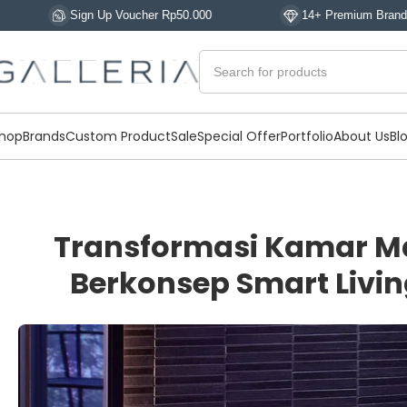
n Up Voucher Rp50.000
14+ Premium Brands
hop
Brands
Custom Product
Sale
Special Offer
Portfolio
About Us
Bl
Transformasi Kamar M
Berkonsep Smart Liv