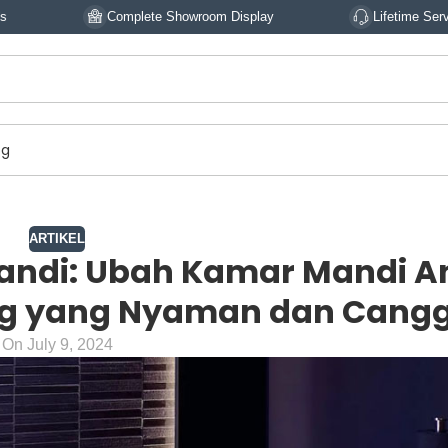
Complete Showroom Display
Lifetime Service
og
ARTIKEL
andi: Ubah Kamar Mandi A
ing yang Nyaman dan Cangg
On July 9, 2024