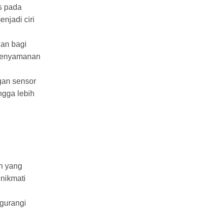
s pada
njadi ciri
an bagi
n kenyamanan
gan sensor
ngga lebih
n yang
nikmati
gurangi